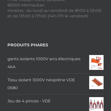
82000 Montauban
Horaires : du lundi au vendredi de 8h00 à 12h00
et de 13h00 à 17h00 (14h-17h le vendredi)
PRODUITS PHARES
gants isolants 1000V arcs électriques
4kA
Tissu isolant 1000V néoprène VDE
0680
Jeu de 4 pinces - VDE