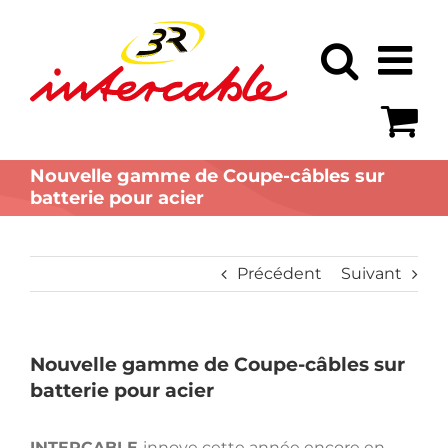
Passer
au
contenu
Nouvelle gamme de Coupe-câbles sur
batterie pour acier
Précédent
Suivant
Nouvelle gamme de Coupe-câbles sur
batterie pour acier
INTERCABLE
innove cette année encore en