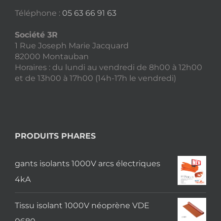
Téléphone :
05 63 66 91 63
Société 3R
1 Rue Joseph Marie Jacquard
82000 Montauban
Horaires : du lundi au vendredi de 8h00 à 12h00
et de 13h00 à 17h00 (14h-17h le vendredi)
PRODUITS PHARES
gants isolants 1000V arcs électriques
4kA
Tissu isolant 1000V néoprène VDE