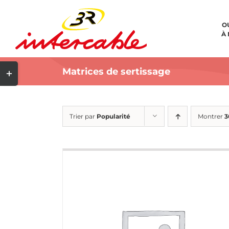
Passer
au
O
À
contenu
Bascule
Matrices de sertissage
de
la
Trier par
Popularité
Montrer
3
zone
de
la
barre
coulissante