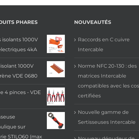
DUITS PHARES
NOUVEAUTÉS
 isolants 1000V
Raccords en C cuivre
électriques 4kA
Intercable
 isolant 1000V
Norme NFC 20-130 : des
rène VDE 0680
matrices Intercable
compatibles avec les co
e 4 pinces - VDE
certifiées
Nouvelle gamme de
sseuse
Sertisseuses Intercable
ulique sur
rie STILO60 (max
Nouveau dénudeur de