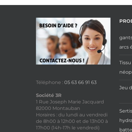
PRO
gants
arcs 
Tissu
néop
Téléphone :
05 63 66 91 63
Jeu d
Société 3R
1 Rue Joseph Marie Jacquard
82000 Montauban
Serti
Horaires : du lundi au vendredi
hydra
de 8h00 à 12h00 et de 13h00 à
17h00 (14h-17h le vendredi)
batte